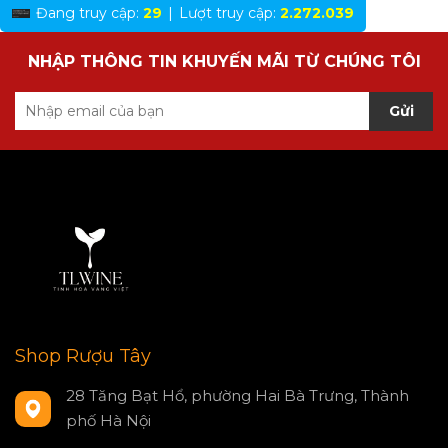
Đang truy cập:
29
|
Lượt truy cập:
2.272.039
NHẬP THÔNG TIN KHUYẾN MÃI TỪ CHÚNG TÔI
Gửi
Shop Rượu Tây
28 Tăng Bạt Hổ, phường Hai Bà Trưng, Thành
phố Hà Nội