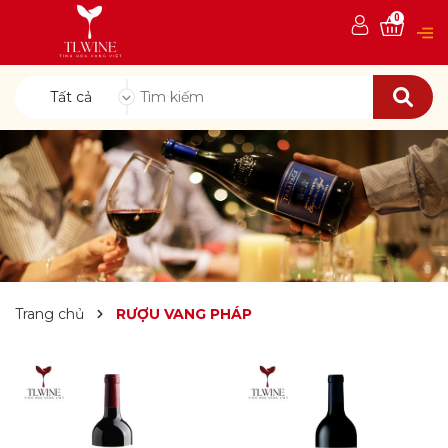
0
Tất cả
Trang chủ
RƯỢU VANG PHÁP