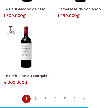
Le Haut-Médoc de Giscours
Demoiselle de Sociando-Mallet
1.300.000₫
1.290.000₫
Le Petit Lion du Marquis de Las Cases
4.000.000₫
1
2
3
4
5
6