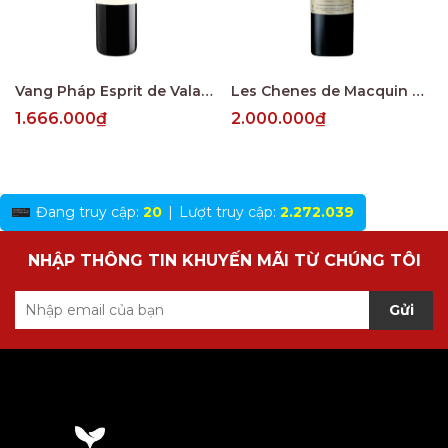
Vang Pháp Esprit de Valandraud Saint Emillion
Les Chenes de Macquin Saint-Emilion Grand Cru
1.666.000₫
2.000.000₫
Đang truy cập:
20
|
Lượt truy cập:
2.272.039
NHẬP THÔNG TIN KHUYẾN MÃI TỪ CHÚNG TÔI
Gửi