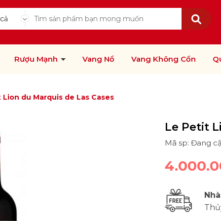
 cả
Rượu Mạnh
Vang Nổ
Vang Không Cồn
Q
t Lion du Marquis de Las Cases
Le Petit 
Mã sp: Đang c
4.000.
Nhà
Thủ