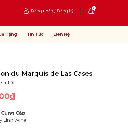
0
Đăng nhập
/
Đăng ký
uà Tặng
Tin Tức
Liên Hệ
Lion du Marquis de Las Cases
ập nhật
000₫
 Cung Cấp
y Linh Wine