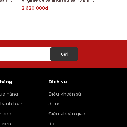
Le Merle de Peby Faugeres, Saint-Emilion Grand Cru
Virginie de Valandraud Saint-Emilion Grand Cru
Croix de Be
2.620.000₫
3.710.000
Gửi
 hàng
Dịch vụ
ua hàng
Điều khoản sử
thanh toán
dụng
o hành
Điều khoản giao
h viên
dịch