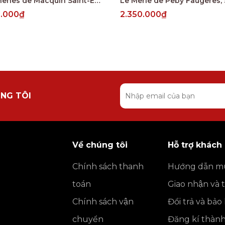
Les Chenes de Macquin Saint-Emilion Grand Cru
0.000₫
2.350.000₫
NG TÔI
Về chúng tôi
Hỗ trợ khách
Chính sách thanh
Hướng dẫn m
toán
Giao nhận và 
Chính sách vận
Đổi trả và bả
chuyển
Đăng kí thàn