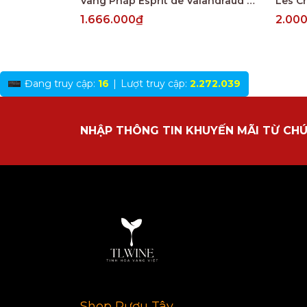
Vang Pháp Esprit de Valandraud Saint Emillion
1.666.000₫
2.00
Đang truy cập:
16
|
Lượt truy cập:
2.272.039
NHẬP THÔNG TIN KHUYẾN MÃI TỪ CHÚ
Shop Rượu Tây