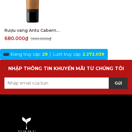
Rượu vang Antu Cabernet Sauvignon
680.000₫
980.000₫
Đang truy cập:
29
|
Lượt truy cập:
2.272.039
NHẬP THÔNG TIN KHUYẾN MÃI TỪ CHÚNG TÔI
Gửi