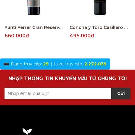
Punti Ferrer Gran Reserva Cabernet Sauvignon
Concha y Toro Casillero del Diablo Reserva Merlot Central Valley
660.000₫
495.000₫
Đang truy cập:
29
|
Lượt truy cập:
2.272.039
NHẬP THÔNG TIN KHUYẾN MÃI TỪ CHÚNG TÔI
Gửi