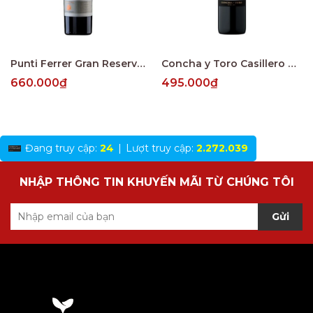
Punti Ferrer Gran Reserva Cabernet Sauvignon
Concha y Toro Casillero del Diablo Reserva Merlot Central Valley
660.000₫
495.000₫
Đang truy cập:
24
|
Lượt truy cập:
2.272.039
NHẬP THÔNG TIN KHUYẾN MÃI TỪ CHÚNG TÔI
Gửi