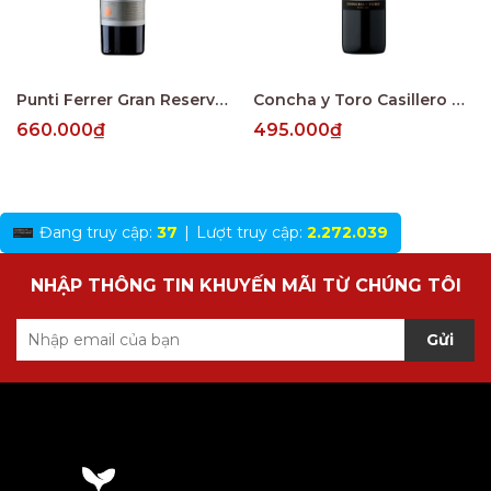
Punti Ferrer Gran Reserva Cabernet Sauvignon
Concha y Toro Casillero del Diablo Reserva Merlot Central Valley
660.000₫
495.000₫
Đang truy cập:
37
|
Lượt truy cập:
2.272.039
NHẬP THÔNG TIN KHUYẾN MÃI TỪ CHÚNG TÔI
Gửi