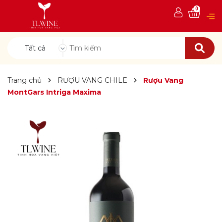
0
Tất cả
Trang chủ
RƯỢU VANG CHILE
Rượu Vang
MontGars Intriga Maxima