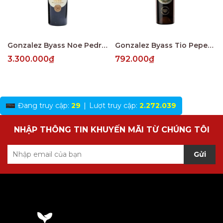
Gonzalez Byass Noe Pedro Ximenez Muy Viejo V.O.R.S
Gonzalez Byass Tio Pepe Fino En Rama 4 Years
3.300.000₫
792.000₫
Đang truy cập:
29
|
Lượt truy cập:
2.272.039
NHẬP THÔNG TIN KHUYẾN MÃI TỪ CHÚNG TÔI
Gửi