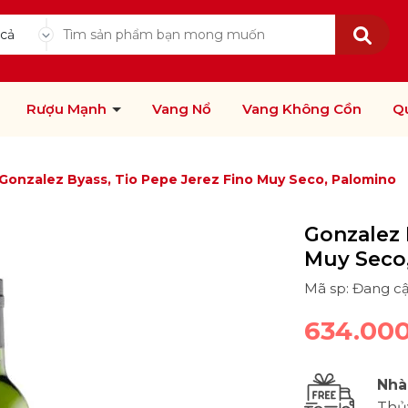
 cả
Rượu Mạnh
Vang Nổ
Vang Không Cồn
Q
Gonzalez Byass, Tio Pepe Jerez Fino Muy Seco, Palomino
Gonzalez 
Muy Seco
Mã sp: Đang c
634.00
Nhà
Thủ