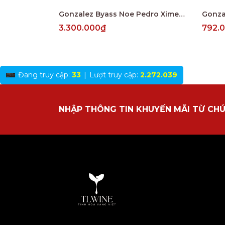
Gonzalez Byass Noe Pedro Ximenez Muy Viejo V.O.R.S
3.300.000₫
792.
Đang truy cập:
33
|
Lượt truy cập:
2.272.039
NHẬP THÔNG TIN KHUYẾN MÃI TỪ CHÚ