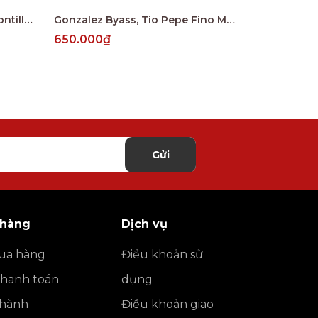
Gonzalez Byass Vina AB Amontillado 12 Years
Gonzalez Byass, Tio Pepe Fino Muy Seco, Palomino, Jerez DO
650.000₫
557.000₫
Gửi
 hàng
Dịch vụ
ua hàng
Điều khoản sử
thanh toán
dụng
o hành
Điều khoản giao