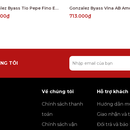
Gonzalez Byass Tio Pepe Fino En Rama 4 Years
000₫
713.000₫
NG TÔI
Về chúng tôi
Hỗ trợ khách
Chính sách thanh
Hướng dẫn m
toán
Giao nhận và 
Chính sách vận
Đổi trả và bả