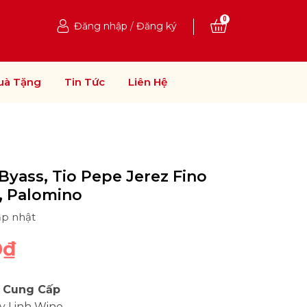
0
Đăng nhập
/
Đăng ký
uà Tặng
Tin Tức
Liên Hệ
Byass, Tio Pepe Jerez Fino
, Palomino
ập nhật
0₫
 Cung Cấp
y Linh Wine