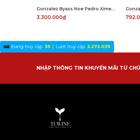
Gonzalez Byass Noe Pedro Ximenez Muy Viejo V.O.R.S
3.300.000₫
792.
Đang truy cập:
35
|
Lượt truy cập:
2.272.039
NHẬP THÔNG TIN KHUYẾN MÃI TỪ CHÚ