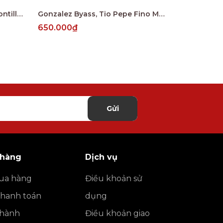
Gonzalez Byass Vina AB Amontillado 12 Years
Gonzalez Byass, Tio Pepe Fino Muy Seco, Palomino, Jerez DO
650.000₫
634.000₫
Gửi
 hàng
Dịch vụ
ua hàng
Điều khoản sử
thanh toán
dụng
o hành
Điều khoản giao