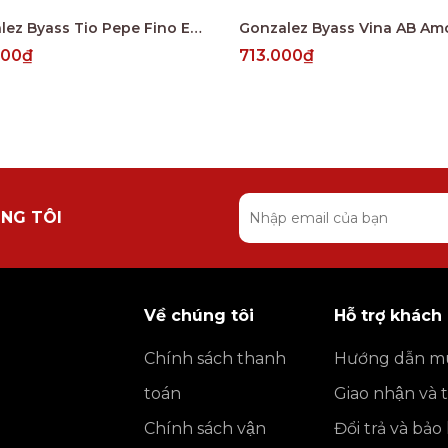
Gonzalez Byass Tio Pepe Fino En Rama 4 Years
000₫
713.000₫
NG TÔI
Về chúng tôi
Hỗ trợ khách
Chính sách thanh
Hướng dẫn m
toán
Giao nhận và 
Chính sách vận
Đổi trả và bả