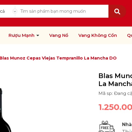
 cả
Rượu Mạnh
Vang Nổ
Vang Không Cồn
Q
Blas Munoz Cepas Viejas Tempranillo La Mancha DO
Blas Muno
La Manch
Mã sp: Đang c
1.250.0
Nhà
Thủ