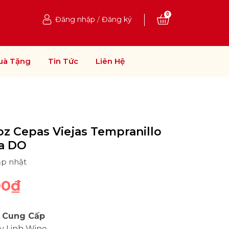
0
Đăng nhập
/
Đăng ký
uà Tặng
Tin Tức
Liên Hệ
z Cepas Viejas Tempranillo
a DO
ập nhật
00₫
 Cung Cấp
y Linh Wine