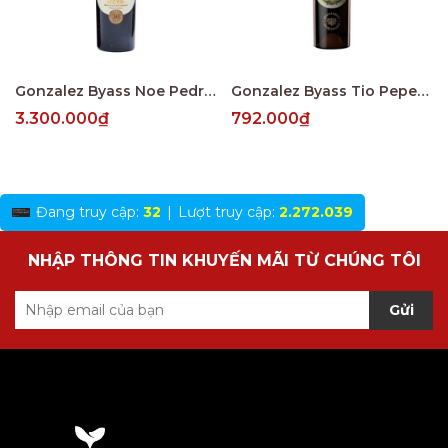
Gonzalez Byass Noe Pedro Ximenez Muy Viejo V.O.R.S
Gonzalez Byass Tio Pepe Fino En Rama 4 Years
3.300.000₫
792.000₫
Đang truy cập:
32
|
Lượt truy cập:
2.272.039
NHẬP THÔNG TIN KHUYẾN MÃI TỪ CHÚNG TÔI
Gửi