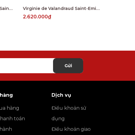
Le Merle de Peby Faugeres, Saint-Emilion Grand Cru
Virginie de Valandraud Saint-Emilion Grand Cru
Croix de Be
2.620.000₫
3.710.000
Gửi
 hàng
Dịch vụ
ua hàng
Điều khoản sử
thanh toán
dụng
o hành
Điều khoản giao