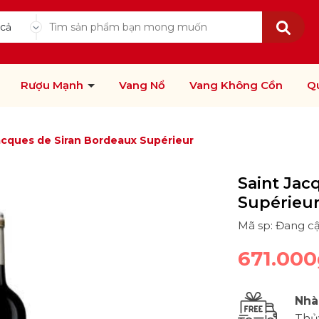
 cả
Rượu Mạnh
Vang Nổ
Vang Không Cồn
Q
acques de Siran Bordeaux Supérieur
Saint Jac
Supérieu
Mã sp: Đang c
671.000
Nhà
Thủ