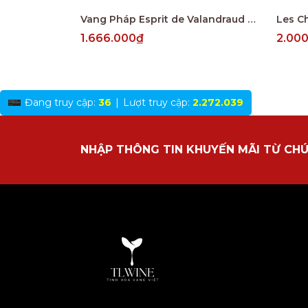
Vang Pháp Esprit de Valandraud Saint Emillion
1.666.000₫
2.00
Đang truy cập:
36
|
Lượt truy cập:
2.272.039
NHẬP THÔNG TIN KHUYẾN MÃI TỪ CHÚ