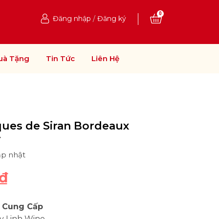
0
Đăng nhập
/
Đăng ký
uà Tặng
Tin Tức
Liên Hệ
ques de Siran Bordeaux
r
ập nhật
₫
 Cung Cấp
y Linh Wine