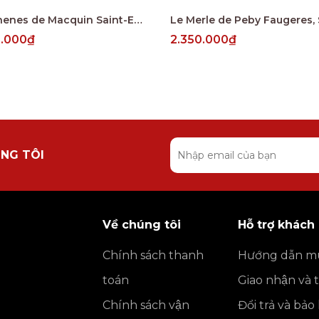
Les Chenes de Macquin Saint-Emilion Grand Cru
0.000₫
2.350.000₫
NG TÔI
Về chúng tôi
Hỗ trợ khách
Chính sách thanh
Hướng dẫn m
toán
Giao nhận và 
Chính sách vận
Đổi trả và bả