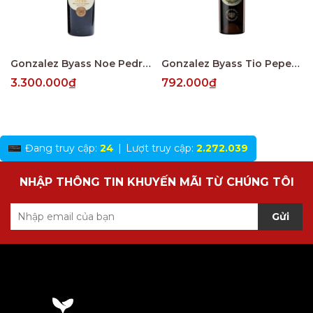
Gonzalez Byass Noe Pedro Ximenez Muy Viejo V.O.R.S
Gonzalez Byass Tio Pepe Fino En Rama 4 Years
3.300.000₫
792.000₫
Đang truy cập:
24
|
Lượt truy cập:
2.272.039
NHẬP THÔNG TIN KHUYẾN MÃI TỪ CHÚNG TÔI
Gửi