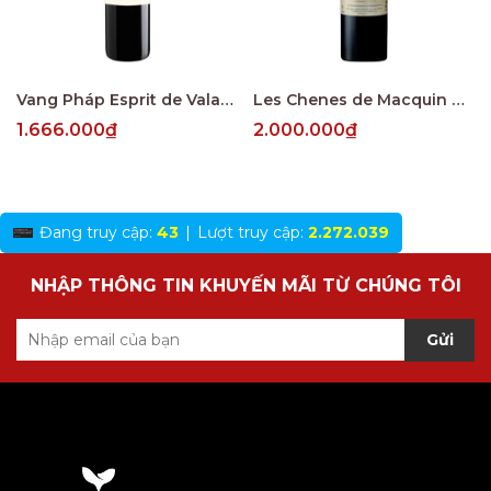
Vang Pháp Esprit de Valandraud Saint Emillion
Les Chenes de Macquin Saint-Emilion Grand Cru
1.666.000₫
2.000.000₫
Đang truy cập:
43
|
Lượt truy cập:
2.272.039
NHẬP THÔNG TIN KHUYẾN MÃI TỪ CHÚNG TÔI
Gửi