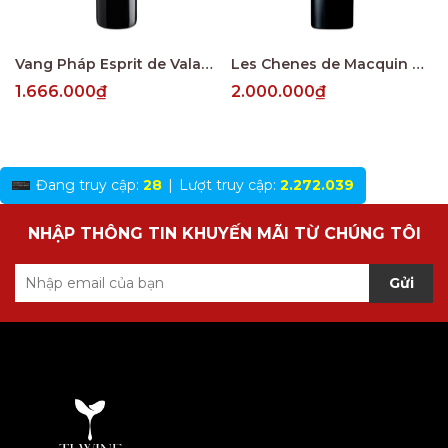
Vang Pháp Esprit de Valandraud Saint Emillion
Les Chenes de Macquin Saint-Emilion Grand Cru
1.666.000₫
2.000.000₫
Đang truy cập:
28
|
Lượt truy cập:
2.272.039
NHẬP THÔNG TIN KHUYẾN MÃI TỪ CHÚNG TÔI
Gửi