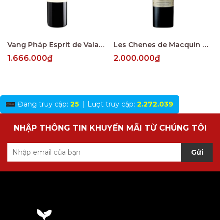
Vang Pháp Esprit de Valandraud Saint Emillion
Les Chenes de Macquin Saint-Emilion Grand Cru
1.666.000₫
2.000.000₫
Đang truy cập:
25
|
Lượt truy cập:
2.272.039
NHẬP THÔNG TIN KHUYẾN MÃI TỪ CHÚNG TÔI
Gửi