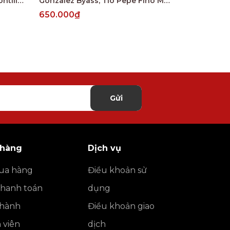
Gonzalez Byass Vina AB Amontillado 12 Years
Gonzalez Byass, Tio Pepe Fino Muy Seco, Palomino, Jerez DO
650.000₫
634.000₫
Gửi
 hàng
Dịch vụ
ua hàng
Điều khoản sử
thanh toán
dụng
o hành
Điều khoản giao
h viên
dịch