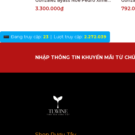
Gonzalez Byass Noe Pedro Ximenez Muy Viejo V.O.R.S
3.300.000₫
792.
Đang truy cập:
23
|
Lượt truy cập:
2.272.039
NHẬP THÔNG TIN KHUYẾN MÃI TỪ CHÚ
Shop Rượu Tây