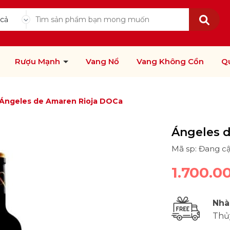
 cả
Rượu Mạnh
Vang Nổ
Vang Không Cồn
Q
Ángeles de Amaren Rioja DOCa
Ángeles 
Mã sp: Đang c
1.700.0
Nhà
Thủ