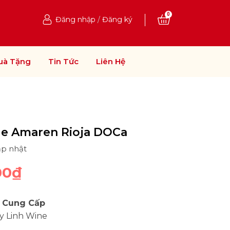
0
Đăng nhập
/
Đăng ký
uà Tặng
Tin Tức
Liên Hệ
de Amaren Rioja DOCa
ập nhật
00₫
 Cung Cấp
y Linh Wine