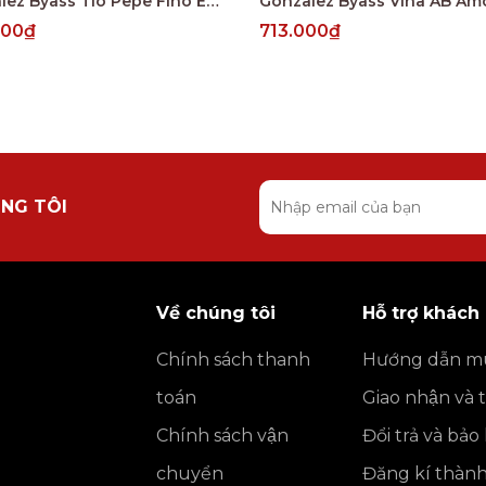
Gonzalez Byass Tio Pepe Fino En Rama 4 Years
000₫
713.000₫
NG TÔI
Về chúng tôi
Hỗ trợ khách
Chính sách thanh
Hướng dẫn m
toán
Giao nhận và 
Chính sách vận
Đổi trả và bả
chuyển
Đăng kí thàn