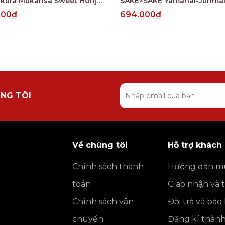
Ichinokura Mukansa Sweet Honjozo
000₫
694.000₫
NG TÔI
Về chúng tôi
Hỗ trợ khách
Chính sách thanh
Hướng dẫn m
toán
Giao nhận và 
Chính sách vận
Đổi trả và bả
chuyển
Đăng kí thàn