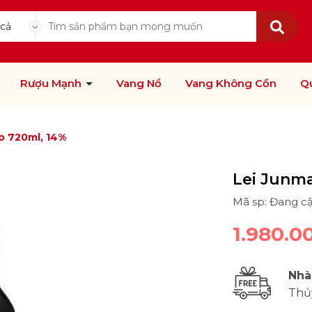
 cả
Rượu Mạnh
Vang Nổ
Vang Không Cồn
Q
jo 720ml, 14%
Lei Junma
Mã sp: Đang c
1.980.0
Nhà
Thủ