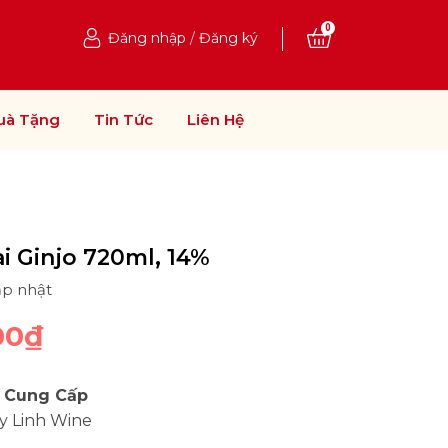
0
Đăng nhập
/
Đăng ký
uà Tặng
Tin Tức
Liên Hệ
i Ginjo 720ml, 14%
ập nhật
00₫
 Cung Cấp
y Linh Wine