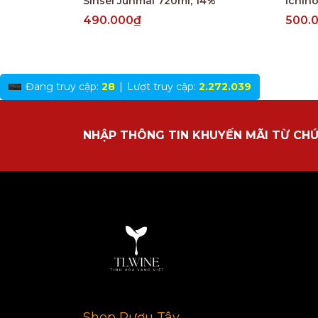
Sinsei Junmai 720ml, 14%
490.000₫
500.
Đang truy cập:
28
|
Lượt truy cập:
2.272.039
NHẬP THÔNG TIN KHUYẾN MÃI TỪ CHÚ
Shop Rượu Tây