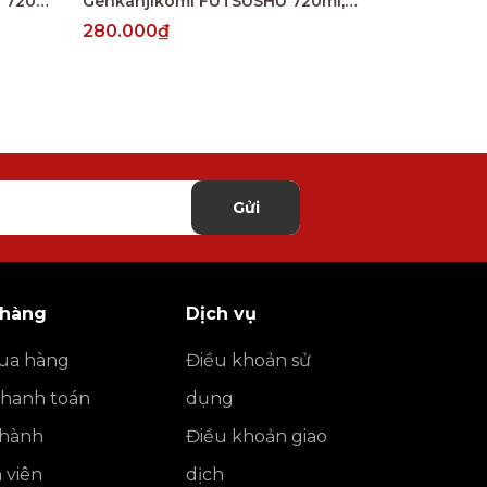
SAKE×SAKE Yamahai-Junmai 720ml, 15%
Genkanjikomi FUTSUSHU 720ml, 15%
280.000₫
2.500.000
Gửi
 hàng
Dịch vụ
ua hàng
Điều khoản sử
thanh toán
dụng
o hành
Điều khoản giao
h viên
dịch