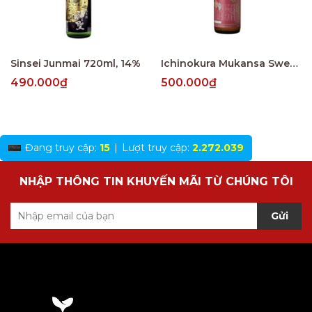
Sinsei Junmai 720ml, 14%
Ichinokura Mukansa Sweet Honjozo
490.000₫
500.000₫
Đang truy cập:
15
|
Lượt truy cập:
2.272.039
NHẬP THÔNG TIN KHUYẾN MÃI TỪ CHÚNG TÔI
Gửi