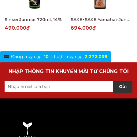
Sinsei Junmai 720ml, 14%
SAKE×SAKE Yamahai-Junmai 720ml, 15%
490.000₫
694.000₫
Đang truy cập:
10
|
Lượt truy cập:
2.272.039
NHẬP THÔNG TIN KHUYẾN MÃI TỪ CHÚNG TÔI
Gửi