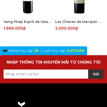
Vang Pháp Esprit de Valandraud Saint Emillion
Les Chenes de Macquin Saint-Emilion Grand Cru
1.666.000₫
2.000.000₫
Đang truy cập:
25
|
Lượt truy cập:
2.272.039
NHẬP THÔNG TIN KHUYẾN MÃI TỪ CHÚNG TÔI
Gửi