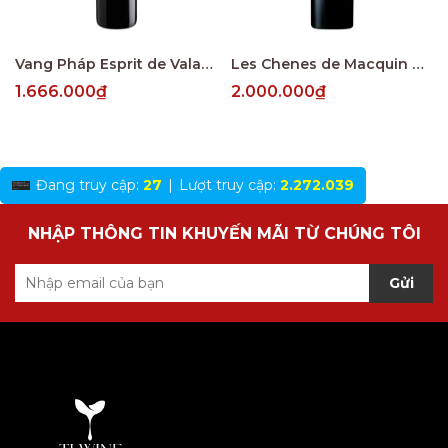
Vang Pháp Esprit de Valandraud Saint Emillion
Les Chenes de Macquin Saint-Emilion Grand Cru
1.666.000₫
2.000.000₫
Đang truy cập:
27
|
Lượt truy cập:
2.272.039
NHẬP THÔNG TIN KHUYẾN MÃI TỪ CHÚNG TÔI
Gửi