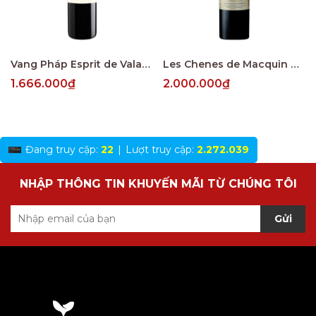
Vang Pháp Esprit de Valandraud Saint Emillion
Les Chenes de Macquin Saint-Emilion Grand Cru
1.666.000₫
2.000.000₫
Đang truy cập:
22
|
Lượt truy cập:
2.272.039
NHẬP THÔNG TIN KHUYẾN MÃI TỪ CHÚNG TÔI
Gửi