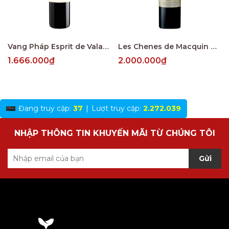
Vang Pháp Esprit de Valandraud Saint Emillion
Les Chenes de Macquin Saint-Emilion Grand Cru
1.666.000₫
2.000.000₫
Đang truy cập:
37
|
Lượt truy cập:
2.272.039
NHẬP THÔNG TIN KHUYẾN MÃI TỪ CHÚNG TÔI
Gửi