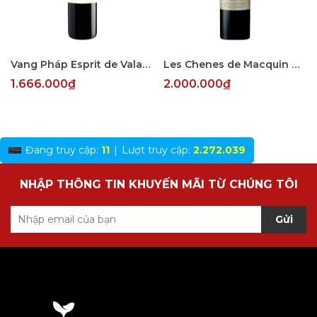
Vang Pháp Esprit de Valandraud Saint Emillion
Les Chenes de Macquin Saint-Emilion Grand Cru
1.666.000₫
2.000.000₫
Đang truy cập:
11
|
Lượt truy cập:
2.272.039
NHẬP THÔNG TIN KHUYẾN MÃI TỪ CHÚNG TÔI
Gửi