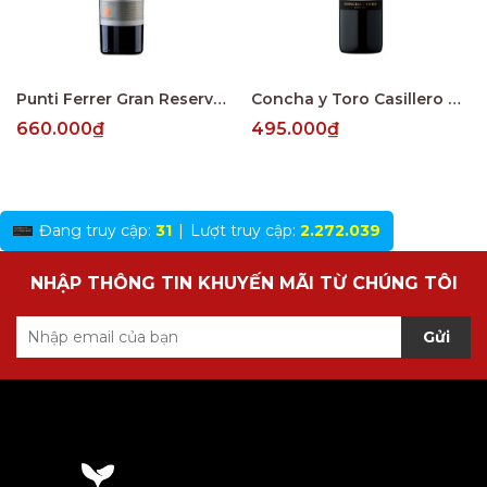
Punti Ferrer Gran Reserva Cabernet Sauvignon
Concha y Toro Casillero del Diablo Reserva Merlot Central Valley
660.000₫
495.000₫
Đang truy cập:
31
|
Lượt truy cập:
2.272.039
NHẬP THÔNG TIN KHUYẾN MÃI TỪ CHÚNG TÔI
Gửi