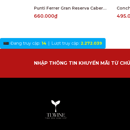
Punti Ferrer Gran Reserva Cabernet Sauvignon
660.000₫
495.
Đang truy cập:
14
|
Lượt truy cập:
2.272.039
NHẬP THÔNG TIN KHUYẾN MÃI TỪ CHÚ