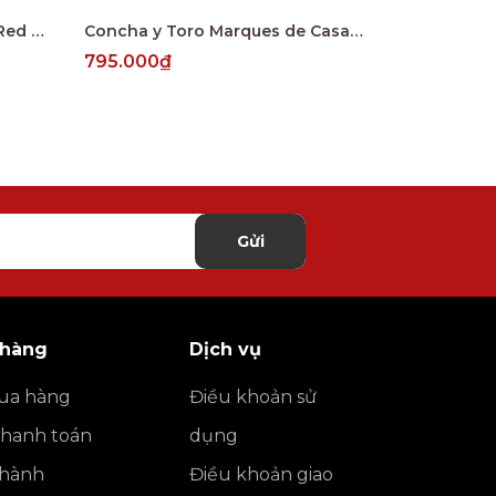
Concha y Toro Diablo Dark Red Maule Valley
Concha y Toro Marques de Casa Concha Carmenere Cachapoal Valley
795.000₫
1.200.000
Gửi
 hàng
Dịch vụ
ua hàng
Điều khoản sử
thanh toán
dụng
o hành
Điều khoản giao