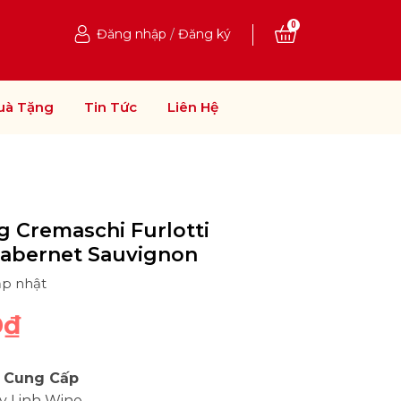
0
Đăng nhập
/
Đăng ký
uà Tặng
Tin Tức
Liên Hệ
 Cremaschi Furlotti
Cabernet Sauvignon
ập nhật
0₫
 Cung Cấp
y Linh Wine