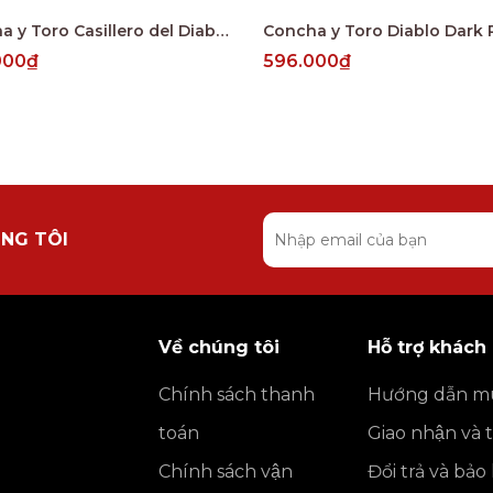
Concha y Toro Casillero del Diablo Reserva Merlot Central Valley
000₫
596.000₫
NG TÔI
Về chúng tôi
Hỗ trợ khách
Chính sách thanh
Hướng dẫn m
toán
Giao nhận và 
Chính sách vận
Đổi trả và bả