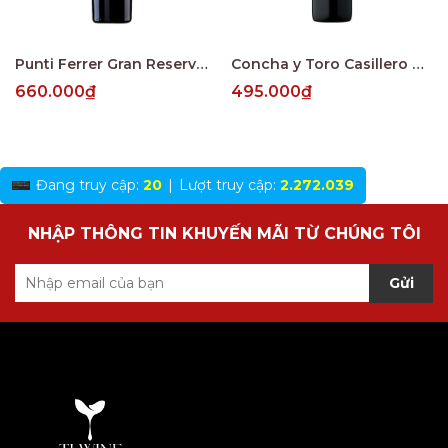
Punti Ferrer Gran Reserva Cabernet Sauvignon
Concha y Toro Casillero del Diablo Reserva Merlot Central Valley
660.000₫
495.000₫
Đang truy cập:
20
|
Lượt truy cập:
2.272.039
NHẬP THÔNG TIN KHUYẾN MÃI TỪ CHÚNG TÔI
Gửi