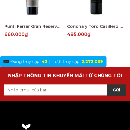
Punti Ferrer Gran Reserva Cabernet Sauvignon
Concha y Toro Casillero del Diablo Reserva Merlot Central Valley
660.000₫
495.000₫
Đang truy cập:
42
|
Lượt truy cập:
2.272.039
NHẬP THÔNG TIN KHUYẾN MÃI TỪ CHÚNG TÔI
Gửi