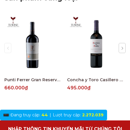
Punti Ferrer Gran Reserva Cabernet Sauvignon
Concha y Toro Casillero del Diablo Reserva Merlot Central Valley
660.000₫
495.000₫
Đang truy cập:
44
|
Lượt truy cập:
2.272.039
NHẬP THÔNG TIN KHUYẾN MÃI TỪ CHÚNG TÔI