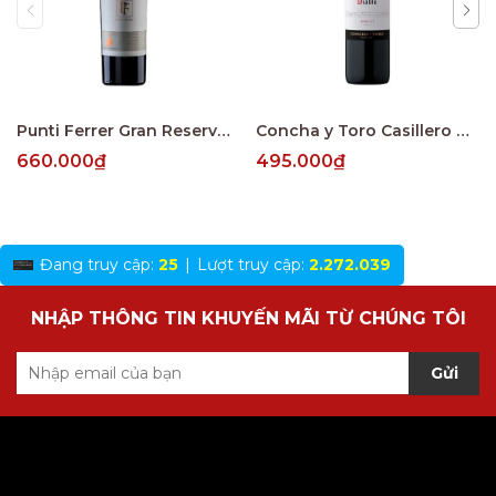
Punti Ferrer Gran Reserva Cabernet Sauvignon
Concha y Toro Casillero del Diablo Reserva Merlot Central Valley
660.000₫
495.000₫
Đang truy cập:
25
|
Lượt truy cập:
2.272.039
NHẬP THÔNG TIN KHUYẾN MÃI TỪ CHÚNG TÔI
Gửi