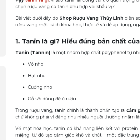
V
ậy
tanin là gì
, vì sao tanin lại đóng vai trò quan trọng 
chọn rượu vang có tanin phù hợp với khẩu vị?
Bài viết dưới đây do
Shop Rượu Vang Thủy Linh
biên so
rượu vang một cách khoa học, thực tế và dễ áp dụng, nga
1. Tanin là gì? Hiểu đúng bản chất của
Tanin (Tannin)
là một nhóm hợp chất polyphenol tự nhiên,
Vỏ nho
Hạt nho
Cuống nho
Gỗ sồi dùng để ủ rượu
Trong rượu vang, tanin chính là thành phần tạo ra
cảm g
chứ không phải vị đắng như nhiều người thường nhầm lẫ
Về mặt hóa học, tanin có khả năng liên kết với protei
miệng, từ đó tạo cảm giác khô và chát – một đặc trưng 