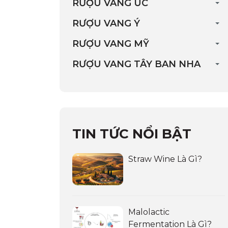
RƯỢU VANG ÚC
RƯỢU VANG Ý
RƯỢU VANG MỸ
RƯỢU VANG TÂY BAN NHA
TIN TỨC NỔI BẬT
Straw Wine Là Gì?
Malolactic
Fermentation Là Gì?