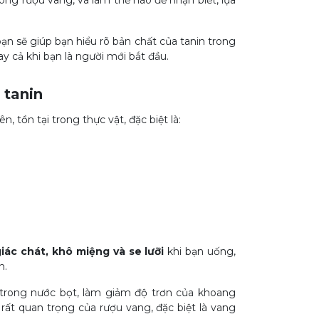
trong rượu vang, và làm thế nào để nhận biết, lựa
ạn sẽ giúp bạn hiểu rõ bản chất của tanin trong
y cả khi bạn là người mới bắt đầu.
 tanin
 tồn tại trong thực vật, đặc biệt là:
iác chát, khô miệng và se lưỡi
khi bạn uống,
n.
n trong nước bọt, làm giảm độ trơn của khoang
rất quan trọng của rượu vang, đặc biệt là vang