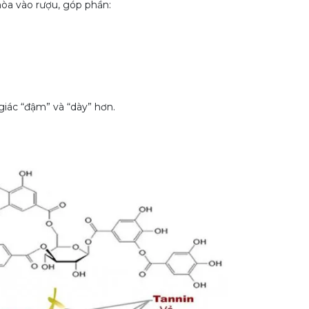
hòa vào rượu, góp phần:
giác “đậm” và “dày” hơn.