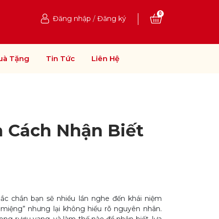
0
Đăng nhập
/
Đăng ký
uà Tặng
Tin Tức
Liên Hệ
Và Cách Nhận Biết
hắc chắn bạn sẽ nhiều lần nghe đến khái niệm
ô miệng” nhưng lại không hiểu rõ nguyên nhân.