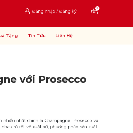
0
Đăng nhập
/
Đăng ký
uà Tặng
Tin Tức
Liên Hệ
ne với Prosecco
ến nhiều nhất chính là Champagne, Prosecco và
 nhau rõ rệt về xuất xứ, phương pháp sản xuất,