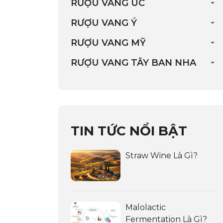
RƯỢU VANG ÚC
RƯỢU VANG Ý
RƯỢU VANG MỸ
RƯỢU VANG TÂY BAN NHA
TIN TỨC NỔI BẬT
Straw Wine Là Gì?
Malolactic
Fermentation Là Gì?