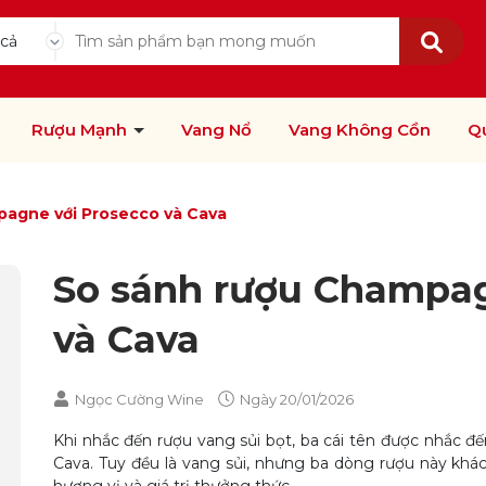
 cả
Rượu Mạnh
Vang Nổ
Vang Không Cồn
Q
agne với Prosecco và Cava
So sánh rượu Champag
và Cava
Ngọc Cường Wine
Ngày
20/01/2026
Khi nhắc đến rượu vang sủi bọt, ba cái tên được nhắc đ
Cava. Tuy đều là vang sủi, nhưng ba dòng rượu này khác