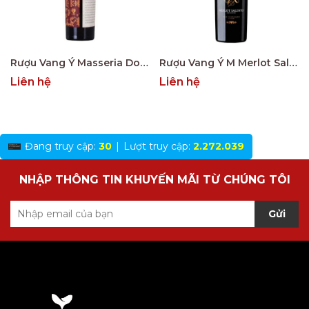
Rượu Vang Ý Masseria Doppio Passo Copertino Riserva 14% Negroamaro
Rượu Vang Ý M Merlot Salento Limited Edition
Liên hệ
Liên hệ
Đang truy cập:
30
|
Lượt truy cập:
2.272.039
NHẬP THÔNG TIN KHUYẾN MÃI TỪ CHÚNG TÔI
Gửi