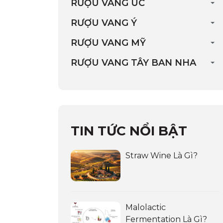
RƯỢU VANG ÚC
RƯỢU VANG Ý
RƯỢU VANG MỸ
RƯỢU VANG TÂY BAN NHA
TIN TỨC NỔI BẬT
Straw Wine Là Gì?
Malolactic
Fermentation Là Gì?