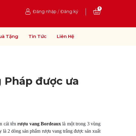
0
Đăng nhập
/
Đăng ký
uà Tặng
Tin Tức
Liên Hệ
g Pháp được ưa
n cái tên
rượu vang Bordeaux
là một trong 3 vùng
đây là 2 dòng sản phẩm rượu vang trắng được sản xuất