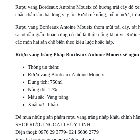
Rượu vang Bordeaux Antoine Moueix có hương trái cây đỏ xen 
chắc chắn làm hài lòng vị giác. Rượu dễ uống, mềm mượt, tròn 
Rượu vang Bordeaux Antoine Moueix thơm mùi trái cây, rất h
salad dầu giấm hoặc cũng có thể là thức uống khai vị. Rượ
các món hải sản chế biến theo kiểu luộc hoặc hấp.
Rượu vang trắng Pháp Bordeaux Antoine Moueix sẽ ngon 
Thông tin thêm:
Rượu vang Bordeaux Antoine Moueix
Dung tích: 750ml
Nồng độ: 12%
Màu sắc: Vang trắng
Xuất xứ : Pháp
Để mua những sản phẩm rượu vang trắng nhập khẩu chính hãng 
SHOP RƯỢU NGOẠI THỦY LINH
Điện thoại: 0976 29 3779- 024 6686 2779
Email: shopruounhapngoai@gmail.com