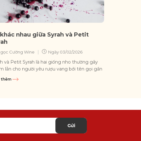
 khác nhau giữa Syrah và Petit
rah
|
gọc Cường Wine
Ngày
03/02/2026
h và Petit Syrah là hai giống nho thường gây
m lẫn cho người yêu rượu vang bởi tên gọi gần
g nhau và đều...
 thêm
Gửi