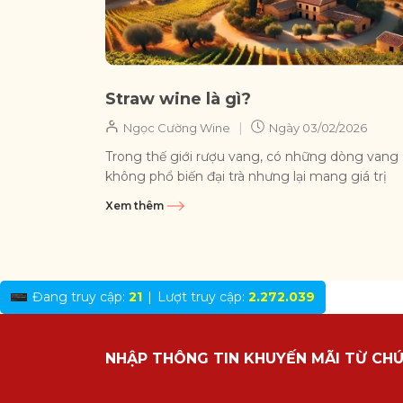
Straw wine là gì?
|
Ngọc Cường Wine
Ngày
03/02/2026
Trong thế giới rượu vang, có những dòng vang
không phổ biến đại trà nhưng lại mang giá trị
truyền thống và chiều sâu hương...
Xem thêm
Đang truy cập:
21
|
Lượt truy cập:
2.272.039
NHẬP THÔNG TIN KHUYẾN MÃI TỪ CHÚ