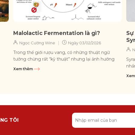
Malolactic Fermentation là gì?
Sự
Sy
|
Ngọc Cường Wine
Ngày
03/02/2026
N
Trong thế giới rượu vang, có những thuật ngữ
tưởng chừng rất “kỹ thuật” nhưng lại ảnh hưởng
Syra
trực tiếp đến hương vị mà chúng...
nhầ
Xem thêm
giốn
Xem
NG TÔI