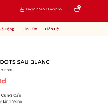
0
Đăng nhập
/
Đăng ký
uà Tặng
Tin Tức
Liên Hệ
OOTS SAU BLANC
ập nhật
0₫
 Cung Cấp
y Linh Wine