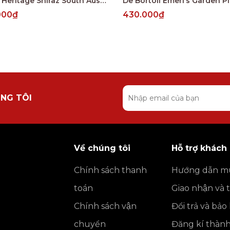
Grand Heritage Shiraz South Australia 2022
000₫
430.000₫
NG TÔI
Về chúng tôi
Hỗ trợ khách
Chính sách thanh
Hướng dẫn m
toán
Giao nhận và 
Chính sách vận
Đổi trả và bả
chuyển
Đăng kí thàn