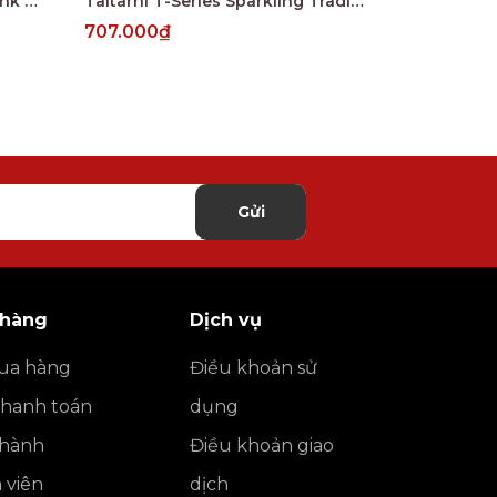
De Bortoli Emeri’s Garden Pink Moscato
Taltarni T-Series Sparkling Traditional Method Brut Victoria
707.000₫
490.000₫
Gửi
 hàng
Dịch vụ
ua hàng
Điều khoản sử
thanh toán
dụng
o hành
Điều khoản giao
h viên
dịch