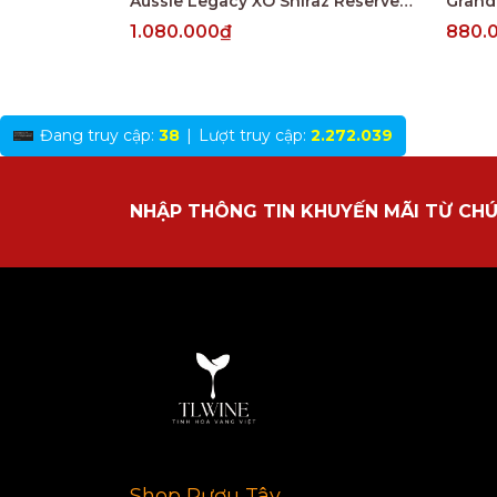
Aussie Legacy XO Shiraz Reserve South Australia
1.080.000₫
880.
Đang truy cập:
38
|
Lượt truy cập:
2.272.039
NHẬP THÔNG TIN KHUYẾN MÃI TỪ CHÚ
Shop Rượu Tây