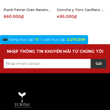
Punti Ferrer Gran Reserva Cabernet Sauvignon
Concha y Toro Casillero del Diablo Reserva Merlot Central Valley
660.000₫
495.000₫
Đang truy cập:
11
|
Lượt truy cập:
2.272.039
NHẬP THÔNG TIN KHUYẾN MÃI TỪ CHÚNG TÔI
Gửi