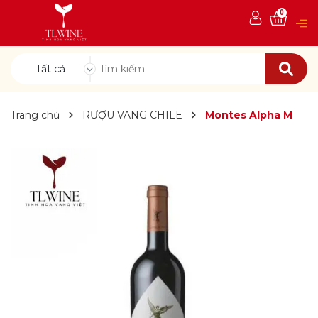
0
Tất cả
Trang chủ
RƯỢU VANG CHILE
Montes Alpha M