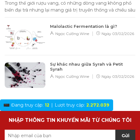
Trong thế giới rượu vang, có những dòng vang không phổ
biến đại trà nhưng lại mang giá trị truyền thống và chiều sâu
hương...
Malolactic Fermentation là gì?
|
Ngọc Cường Wine
Ngày
03/02/2026
Sự khác nhau giữa Syrah và Petit
Syrah
|
Ngọc Cường Wine
Ngày
03/02/2026
Đang truy cập:
12
|
Lượt truy cập:
2.272.039
NHẬP THÔNG TIN KHUYẾN MÃI TỪ CHÚNG TÔI
Gửi