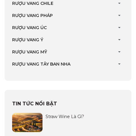
RƯỢU VANG CHILE
RƯỢU VANG PHÁP
RƯỢU VANG ÚC
RƯỢU VANG Ý
RƯỢU VANG MỸ
RƯỢU VANG TÂY BAN NHA
TIN TỨC NỔI BẬT
Straw Wine Là Gì?