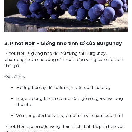
3. Pinot Noir – Giống nho tinh tế của Burgundy
Pi
not Noir là giống nho đỏ nổi tiếng tại Burgund
y,
Champagne và các vùng sản xuất rượu vang cao cấp trên
thế giới.
Đặc điểm:
Hương trái cây đỏ tươi, mận, việt quất, dâu tây
Rượu trưởng thành có mùi đất, gỗ sồi, gia vị và lông
thú nhẹ
Vỏ mỏng, đòi hỏi khí hậu mát mẻ và chăm sóc tỉ mỉ
Pinot Noir tạo ra rượu vang thanh lịch, tinh tế, phù hợp với