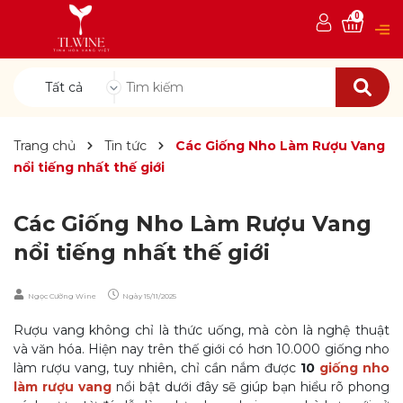
0
Tất cả
Trang chủ
Tin tức
Các Giống Nho Làm Rượu Vang
nổi tiếng nhất thế giới
Các Giống Nho Làm Rượu Vang
nổi tiếng nhất thế giới
Ngọc Cường Wine
Ngày
15/11/2025
Rượu vang không chỉ là thức uống, mà c
òn là nghệ thuật
và văn hóa.
Hiện nay trên thế giới có hơ
n 10.000 giống nho
làm rượu vang, tuy n
hiên, chỉ cần nắm được
10
giống nho
làm rượu vang
nổi bật dưới đây sẽ giúp bạn hiểu rõ phong