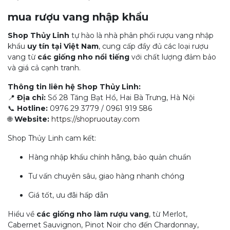
mua rượu vang nhập khẩu
Shop Thủy Linh
tự hào là nhà phân phối rượu vang nhập
khẩu
uy tín tại Việt Nam
, cung cấp đầy đủ các loại rượu
vang từ
các giống nho nổi tiếng
với chất lượng đảm bảo
và giá cả cạnh tranh.
Thông tin liên hệ Shop Thủy Linh:
📍
Địa chỉ:
Số 28 Tăng Bạt Hổ, Hai Bà Trưng, Hà Nội
📞
Hotline:
0976 29 3779 / 0961 919 586
🌐
Website:
https://shopruoutay.com
Shop Thủy Linh cam kết:
Hàng nhập khẩu chính hãng, bảo quản chuẩn
Tư vấn chuyên sâu, giao hàng nhanh chóng
Giá tốt, ưu đãi hấp dẫn
Hiểu về
các giống nho làm rượu vang
, từ Merlot,
Cabernet Sauvignon, Pinot Noir cho đến Chardonnay,