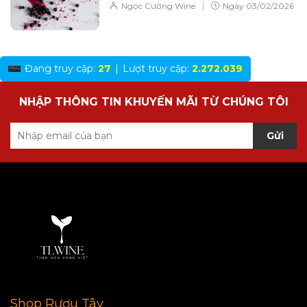
|
Ngọc Cường Wine
Ngày
03/02/2026
Đang truy cập:
27
|
Lượt truy cập:
2.272.039
NHẬP THÔNG TIN KHUYẾN MÃI TỪ CHÚNG TÔI
Gửi
Shop Rượu Tây