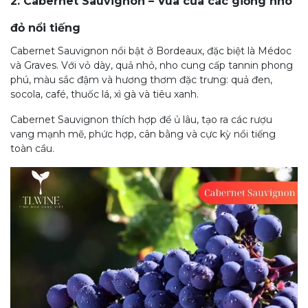
2. Cabernet Sauvignon – Vua của các giống nho
đỏ nổi tiếng
Cabernet Sauvignon nổi bật ở Bordeaux, đặc biệt là Médoc
và Graves.
Với vỏ dày, quả nhỏ, nho cung cấp tannin phong
phú, màu sắc đậm và hương thơm đặc tr
ưng: quả đen,
socola, café, thuốc lá, xì gà và tiêu xanh.
Cabernet Sauvignon thích hợp để ủ lâu, tạo ra các rượu
vang mạnh mẽ, phức hợp, cân bằng và cực kỳ nổi tiếng
toàn cầu.