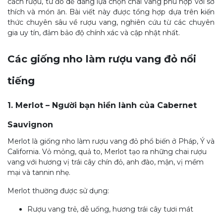
cách rượu, từ đó dễ dàng lựa chọn chai vang ph
ù hợp với sở
thích và món ăn. Bài viết này được tổng hợp dựa trên kiến
thức chuyên sâu về rượu vang, nghiên cứu
từ các chuyên
gia uy tín, đảm bảo độ chính xác và cập nhật nhất.
Các giống nho làm rượu vang đỏ nổi
tiếng
1. Merlot – Người bạn hiền lành của Cabernet
Sauvignon
Merlot là giống nho làm rượu vang đỏ phổ biến ở Pháp, Ý và
C
alifornia. Vỏ mỏng, quả to, Merlot tạo ra những chai rượu
vang với hương vị trái cây chín đỏ, anh đào, mận, vị mềm
mại và tannin nhẹ.
Merlot thường được sử dụng:
Rượu vang trẻ, dễ uống, hương trái cây tươi mát