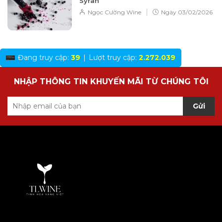
Syrah
|
Ngọc Cường Wine
Ngày
03/02/2026
Đang truy cập:
39
|
Lượt truy cập:
2.272.039
NHẬP THÔNG TIN KHUYẾN MÃI TỪ CHÚNG TÔI
Gửi