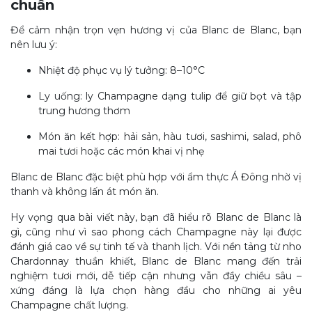
chuẩn
Để cảm nhận trọn vẹn hương vị của Blanc de Blanc, bạn
nên lưu ý:
Nhiệt độ phục vụ lý tưởng: 8–10°C
Ly uống: ly Champagne dạng tulip để giữ bọt và tập
trung hương thơm
Món ăn kết hợp: hải sản, hàu tươi, sashimi, salad, phô
mai tươi hoặc các món khai vị nhẹ
Blanc de Blanc đặc biệt phù hợp với ẩm thực Á Đông nhờ vị
thanh và không lấn át món ăn.
Hy vọng qua bài viết này, bạn đã hiểu rõ Blanc de Blanc là
gì, cũng như vì sao phong cách Champagne này lại được
đánh giá cao về sự tinh tế và thanh lịch. Với nền tảng từ nho
Chardonnay thuần khiết, Blanc de Blanc mang đến trải
nghiệm tươi mới, dễ tiếp cận nhưng vẫn đầy chiều sâu –
xứng đáng là lựa chọn hàng đầu cho những ai yêu
Champagne chất lượng.