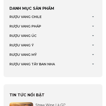
DANH MỤC SẢN PHẨM
RƯỢU VANG CHILE
RƯỢU VANG PHÁP
RƯỢU VANG ÚC
RƯỢU VANG Ý
RƯỢU VANG MỸ
RƯỢU VANG TÂY BAN NHA
TIN TỨC NỔI BẬT
Straw Wine Là Gì?