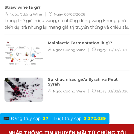
Straw wine là gì?
|
Ngọc Cường Wine
Ngày
03/02/2026
Trong thế giới rượu vang, có những dòng vang không phổ
biến đại trà nhưng lại mang giá trị truyền thống và chiều sâu
hương...
Malolactic Fermentation là gì?
|
Ngọc Cường Wine
Ngày
03/02/2026
Sự khác nhau giữa Syrah và Petit
Syrah
|
Ngọc Cường Wine
Ngày
03/02/2026
Đang truy cập:
27
|
Lượt truy cập:
2.272.039
NHẬP THÔNG TIN KHUYẾN MÃI TỪ CHÚNG TÔI