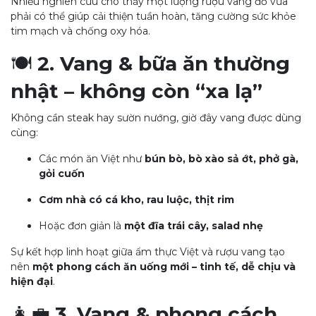
Nhiều nghiên cứu cho thấy một lượng rượu vang đỏ vừa
phải có thể giúp cải thiện tuần hoàn, tăng cường sức khỏe
tim mạch và chống oxy hóa.
🍽
2. Vang & bữa ăn thường
nhật – không còn “xa lạ”
Không cần steak hay sườn nướng, giờ đây vang được dùng
cùng:
Các món ăn Việt như
bún bò, bò xào sả ớt, phở gà,
gỏi cuốn
Cơm nhà có cá kho, rau luộc, thịt rim
Hoặc đơn giản là
một đĩa trái cây, salad nhẹ
Sự kết hợp linh hoạt giữa ẩm thực Việt và rượu vang tạo
nên
một phong cách ăn uống mới – tinh tế, dễ chịu và
hiện đại
.
👩‍💼
3. Vang & phong cách