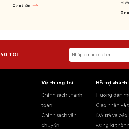
trực tiếp đến hương vị mà chúng...
nhầ
Xem thêm
giốn
Xem
NG TÔI
Về chúng tôi
Hỗ trợ khách
Chính sách thanh
Hướng dẫn m
toán
Giao nhận và 
Chính sách vận
Đổi trả và bả
chuyển
Đăng kí thàn