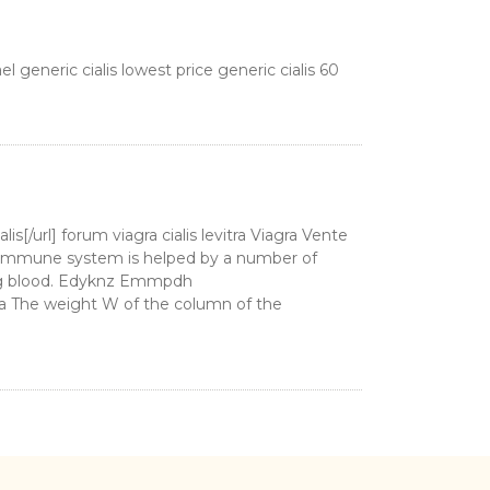
rael generic cialis lowest price generic cialis 60
lis[/url] forum viagra cialis levitra Viagra Vente
ve immune system is helped by a number of
ting blood. Edyknz Emmpdh
zsa The weight W of the column of the