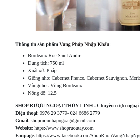
Thông tin sản phẩm
Vang Pháp Nhập Khẩu
:
Bordeaux Roc Saint Andre
Dung tích: 750 ml
Xuất xứ: Pháp
Giống nho: Cabernet France, Cabernet Sauvignon. Merl
Vùngnho : Vùng Bordeaux
Nồng độ: 12.5
SHOP RƯỢU NGOẠI THỦY LINH - Chuyên rượu ngoại cao
Điện thoại
: 0976 29 3779- 024 6686 2779
Gmail
: shopruounhapngoai@gmail.com
Website
: https://www.shopruoutay.com
Fanpage
: https://www.facebook.com/ShopRuouVangNhapNgo