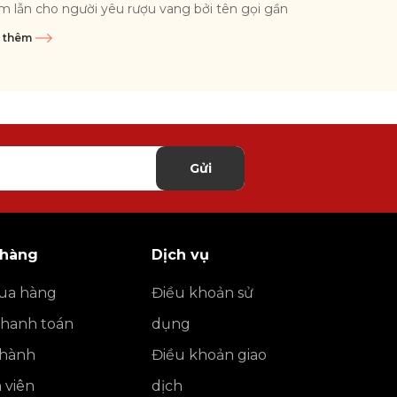
m lẫn cho người yêu rượu vang bởi tên gọi gần
g nhau và đều...
 thêm
Gửi
 hàng
Dịch vụ
ua hàng
Điều khoản sử
thanh toán
dụng
o hành
Điều khoản giao
h viên
dịch