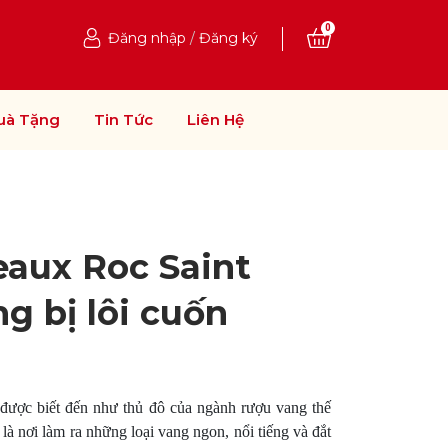
0
Đăng nhập
/
Đăng ký
uà Tặng
Tin Tức
Liên Hệ
aux Roc Saint
g bị lôi cuốn
ược biết đến như thủ đô của ngành rượu vang thế
là nơi làm ra những loại vang ngon, nổi tiếng và đắt