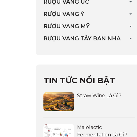
RƯỢU VANG ÚC
RƯỢU VANG Ý
RƯỢU VANG MỸ
RƯỢU VANG TÂY BAN NHA
TIN TỨC NỔI BẬT
Straw Wine Là Gì?
Malolactic
Fermentation Là Gì?