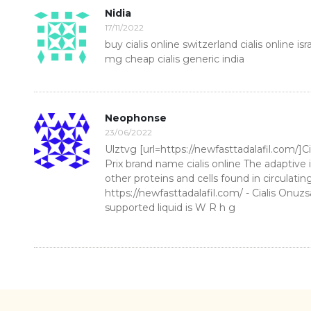
Nidia
17/11/2022
buy cialis online switzerland cialis online is
mg cheap cialis generic india
Neophonse
23/06/2022
Ulztvg [url=https://newfasttadalafil.com/]Cia
Prix brand name cialis online The adapti
other proteins and cells found in circula
https://newfasttadalafil.com/ - Cialis Onu
supported liquid is W R h g