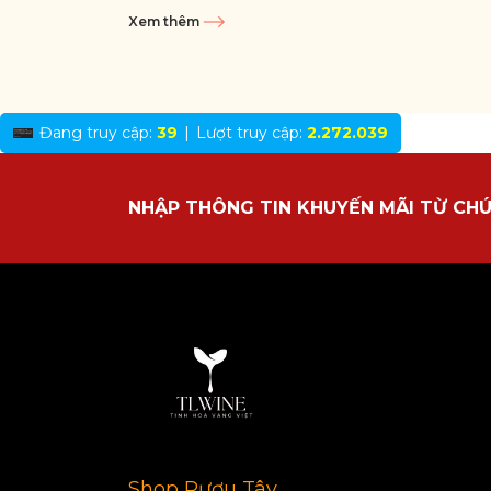
truyền thống và chiều sâu hương...
Xem thêm
Đang truy cập:
39
|
Lượt truy cập:
2.272.039
NHẬP THÔNG TIN KHUYẾN MÃI TỪ CHÚ
Shop Rượu Tây