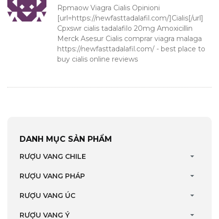
Rpmaow Viagra Cialis Opinioni
[url=https://newfasttadalafil.com/]Cialis[/url]
Cpxswr cialis tadalafilo 20mg Amoxicillin
Merck Asesur Cialis comprar viagra malaga
https://newfasttadalafil.com/ - best place to
buy cialis online reviews
DANH MỤC SẢN PHẨM
RƯỢU VANG CHILE
RƯỢU VANG PHÁP
RƯỢU VANG ÚC
RƯỢU VANG Ý