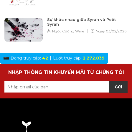
Sự khác nhau giữa Syrah và Petit
Syrah
|
Ngọc Cường Wine
Ngày
03/02/2026
Đang truy cập:
42
|
Lượt truy cập:
2.272.039
NHẬP THÔNG TIN KHUYẾN MÃI TỪ CHÚNG TÔI
Gửi