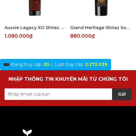
Aussie Legacy XO Shiraz Reserve South Australia
Grand Heritage Shiraz South Australia 2022
1.080.000₫
880.000₫
Đang truy cập:
30
|
Lượt truy cập:
2.272.039
NHẬP THÔNG TIN KHUYẾN MÃI TỪ CHÚNG TÔI
Gửi