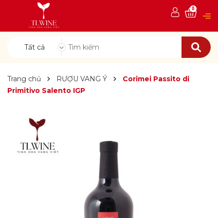
0
Tất cả
Trang chủ
RƯỢU VANG Ý
Corimei Passito di
Primitivo Salento IGP