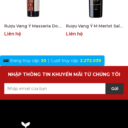
Rượu Vang Ý Masseria Doppio Passo Copertino Riserva 14% Negroamaro
Rượu Vang Ý M Merlot Salento Limited Edition
Liên hệ
Liên hệ
Đang truy cập:
20
|
Lượt truy cập:
2.272.039
NHẬP THÔNG TIN KHUYẾN MÃI TỪ CHÚNG TÔI
Gửi