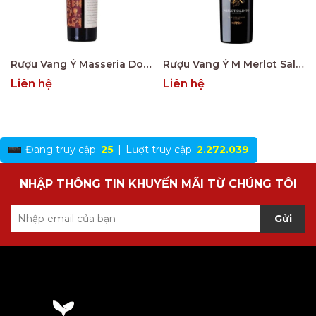
Rượu Vang Ý Masseria Doppio Passo Copertino Riserva 14% Negroamaro
Rượu Vang Ý M Merlot Salento Limited Edition
Liên hệ
Liên hệ
Đang truy cập:
25
|
Lượt truy cập:
2.272.039
NHẬP THÔNG TIN KHUYẾN MÃI TỪ CHÚNG TÔI
Gửi