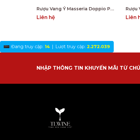
Rượu Vang Ý Masseria Doppio Passo Copertino Riserva 14% Negroamaro
Liên hệ
Liên 
Đang truy cập:
14
|
Lượt truy cập:
2.272.039
NHẬP THÔNG TIN KHUYẾN MÃI TỪ CHÚ