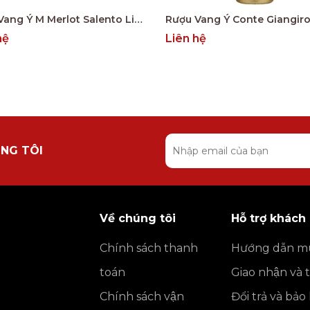
Rượu Vang Ý M Merlot Salento Limited Edition
hệ
Liên hệ
NG TÔI
Về chúng tôi
Hỗ trợ khách
Chính sách thanh
Hướng dẫn m
toán
Giao nhận và 
Chính sách vận
Đổi trả và bả