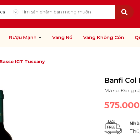
 cả
Rượu Mạnh
Vang Nổ
Vang Không Cồn
Q
i Sasso IGT Tuscany
Banfi Col
Mã sp: Đang c
575.00
Nhà
Thủ