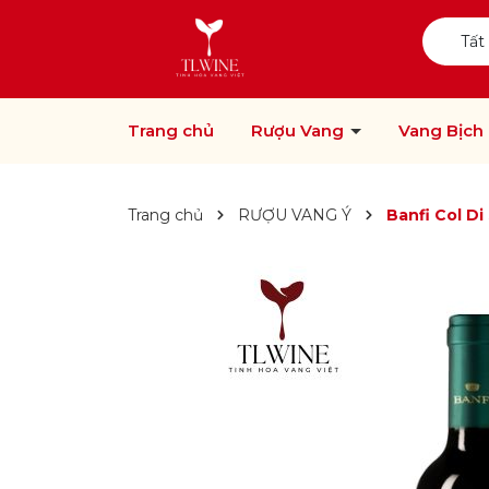
Tất
Trang chủ
Rượu Vang
Vang Bịch
Trang chủ
RƯỢU VANG Ý
Banfi Col D