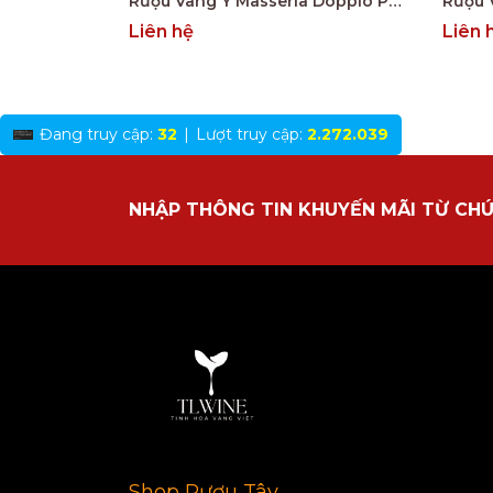
Rượu Vang Ý Masseria Doppio Passo Copertino Riserva 14% Negroamaro
Liên hệ
Liên 
Đang truy cập:
32
|
Lượt truy cập:
2.272.039
NHẬP THÔNG TIN KHUYẾN MÃI TỪ CHÚ
Shop Rượu Tây