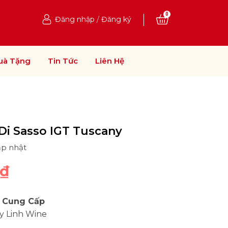
0
Đăng nhập
/
Đăng ký
uà Tặng
Tin Tức
Liên Hệ
 Di Sasso IGT Tuscany
ập nhật
0₫
 Cung Cấp
y Linh Wine