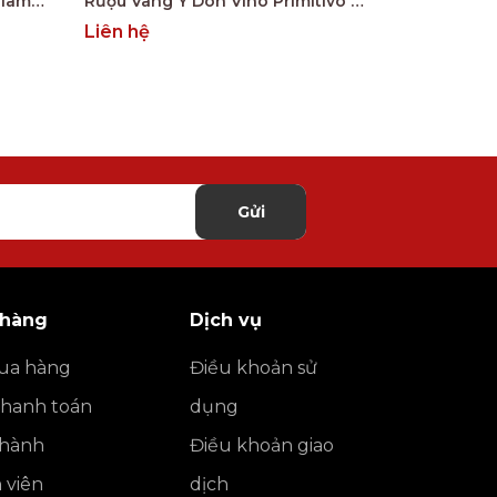
Rượu Vang Ý Conte Giangirolamo Gold Edition
Rượu Vang Ý Don Vino Primitivo Gold
Liên hệ
Liên hệ
Gửi
 hàng
Dịch vụ
ua hàng
Điều khoản sử
thanh toán
dụng
o hành
Điều khoản giao
h viên
dịch