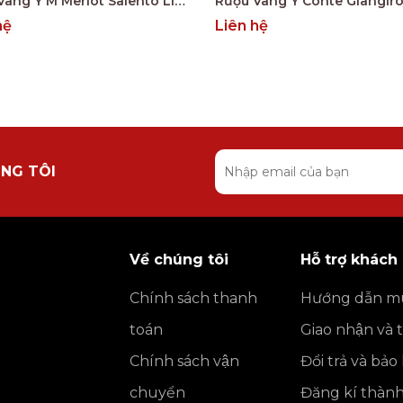
Rượu Vang Ý M Merlot Salento Limited Edition
hệ
Liên hệ
NG TÔI
Về chúng tôi
Hỗ trợ khách
Chính sách thanh
Hướng dẫn m
toán
Giao nhận và 
Chính sách vận
Đổi trả và bả
chuyển
Đăng kí thàn